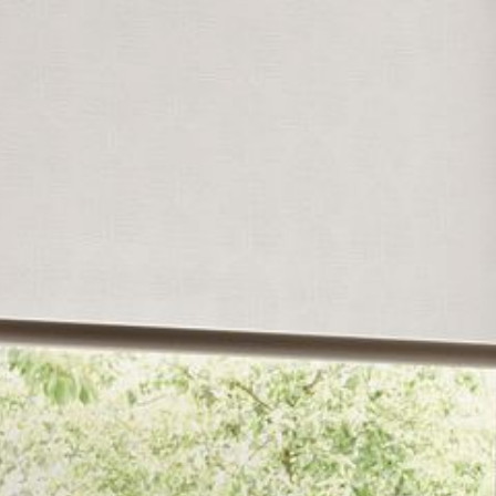
--
--