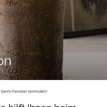
on
 beim Fenster reinholen!