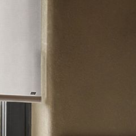
---
---