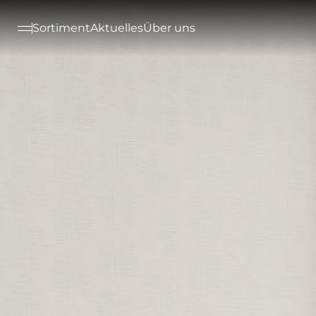
--

Sortiment
Aktuelles
Über uns