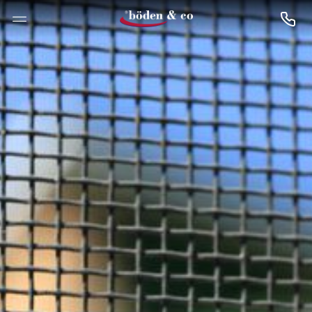
--

