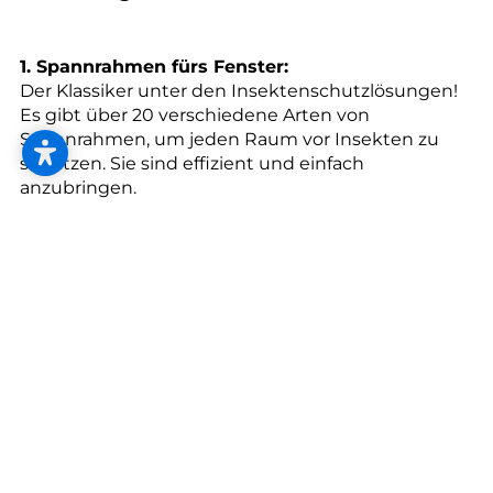
--
1. Spannrahmen fürs Fenster:
Der Klassiker unter den Insektenschutzlösungen!
Es gibt über 20 verschiedene Arten von
Spannrahmen, um jeden Raum vor Insekten zu
schützen. Sie sind effizient und einfach
anzubringen.
2. Insektenschutz-Türrahmen:
Für Balkone und Terrassen sind Drehrahmen
perfekt. Sie sind bis zu 2,6 m breit. Für größere
Türen mit bis zu 4 m gibt es Schiebeanlagen und
wenn Sie sehr oft rein und raus gehen, empfehlen
sich Pendeltüren. Sie haben einen Öffnungswinkel
von 120° und können sich selbst schließen.
3. Spezialklappen für Haustiere:
Damit Katz’ und Hund trotz Insektenschutz rein
und raus spazieren können, lassen sich