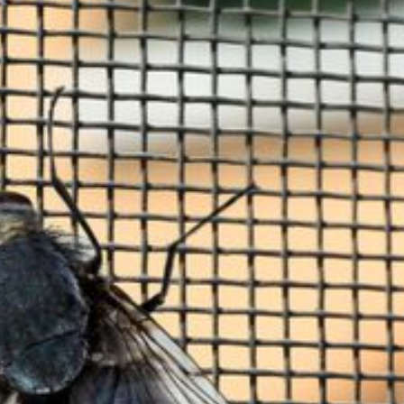
--
--