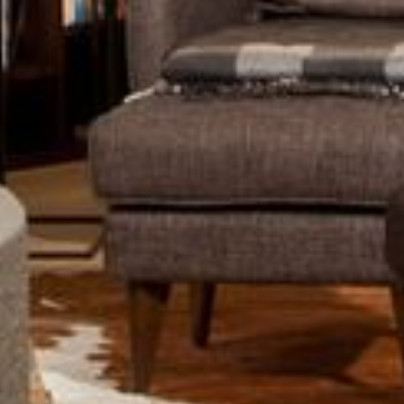
--
--