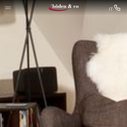
--


IT