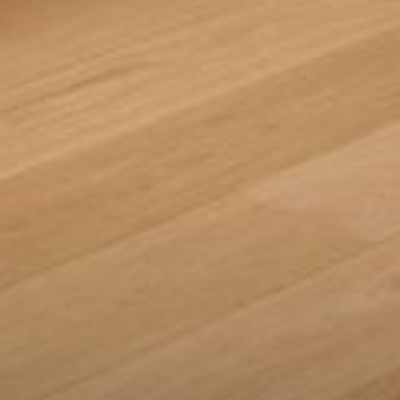
--
--