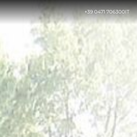
-
+39 0471 706300
IT