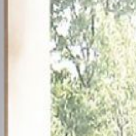
---
---