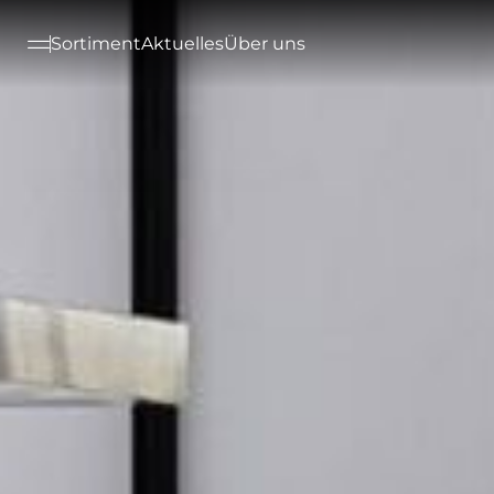
--

Sortiment
Aktuelles
Über uns