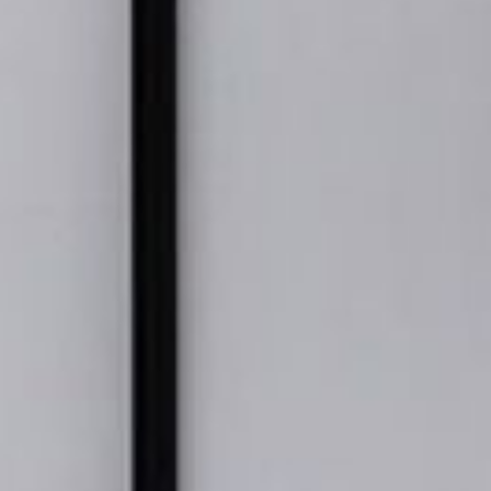
--
--