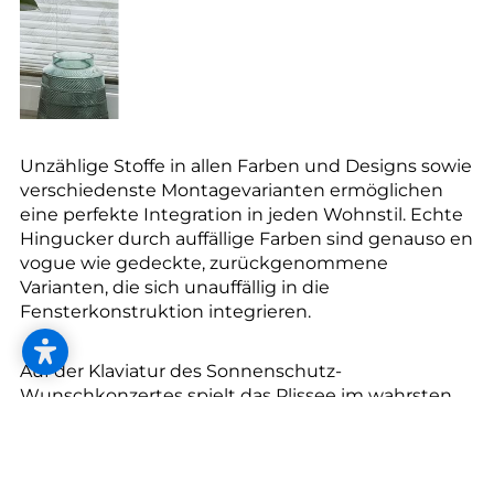
Unzählige Stoffe in allen Farben und Designs sowie
verschiedenste Montagevarianten ermöglichen
eine perfekte Integration in jeden Wohnstil. Echte
Hingucker durch auffällige Farben sind genauso en
vogue wie gedeckte, zurückgenommene
Varianten, die sich unauffällig in die
Fensterkonstruktion integrieren.
Auf der Klaviatur des Sonnenschutz-
Wunschkonzertes spielt das Plissee im wahrsten
Sinne des Wortes alle Stücke. Denn egal, ob das
Fenster nun dreieckig, trapezförmig oder rund ist,
Plissees meistern jede architektonische
Herausforderung. Im aufgezogenen Zustand