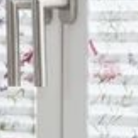
--
--