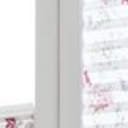
--
--