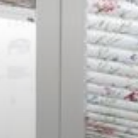
--
--