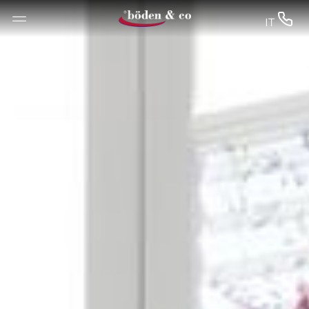
--


IT