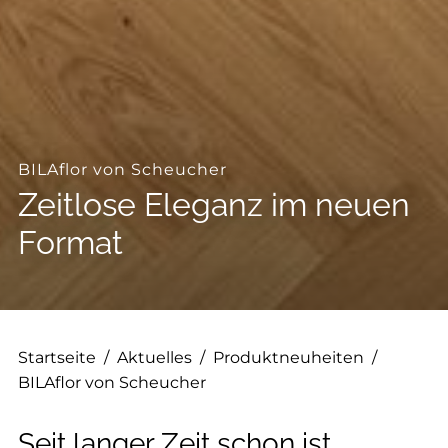
--
BILAflor von Scheucher
Zeitlose Eleganz im neuen
Format
Startseite
/
Aktuelles
/
Produktneuheiten
/
BILAflor von Scheucher
Seit langer Zeit schon ist