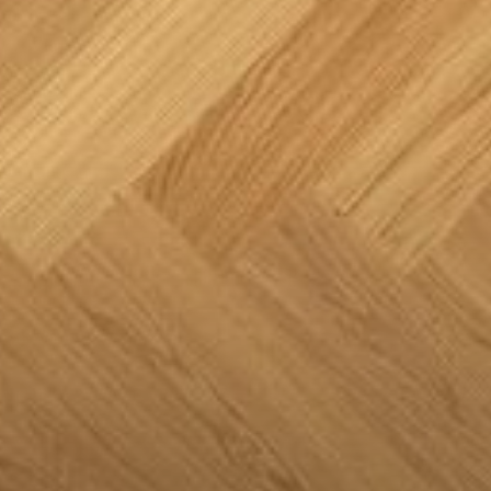
--
--