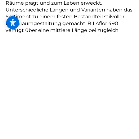
--
Räume prägt und zum Leben erweckt.
Unterschiedliche Längen und Varianten haben das
Sortiment zu einem festen Bestandteil stilvoller
Innenraumgestaltung gemacht. BILAflor 490
verfügt über eine mittlere Länge bei zugleich
breiterer Proportion im Vergleich zu den weiteren
BILAflor Stabformaten. Dadurch entsteht eine
besondere Flächenwirkung – strukturierter als
längere Formate, zugleich ruhiger und homogener
als kürzere Stäbe. Innerhalb der BILAflor Serie
nimmt es damit eine Zwischenposition mit hoher
gestalterischer Intelligenz ein. Es verbindet die
flächige Ruhe längerer Formate mit der
lebendigeren Struktur kürzerer Stäbe und schafft
eine eigenständige Balance. Die Proportionen
erzeugen eine visuell stabile, harmonische
Flächenwirkung, die insbesondere in klassischen
Verlegemustern wie Fischgrät ihre Stärke entfaltet.
Das Muster wirkt dadurch klar definiert und
architektonisch präzise. Gleichzeitig tritt das