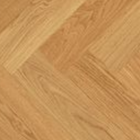
--
--