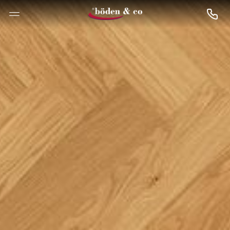
--

