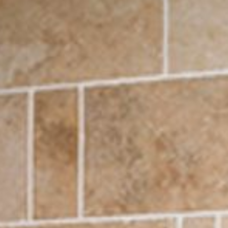
---
---