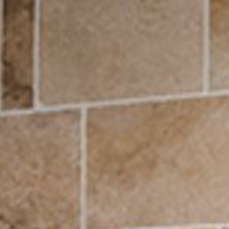
--
--