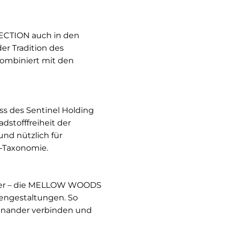
CTION auch in den
er Tradition des
kombiniert mit den
s des Sentinel Holding
stofffreiheit der
und nützlich für
-Taxonomie.
uster – die MELLOW WOODS
engestaltungen. So
einander verbinden und