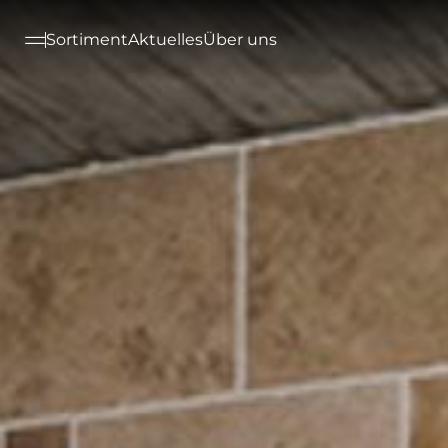
--

Sortiment
Aktuelles
Über uns