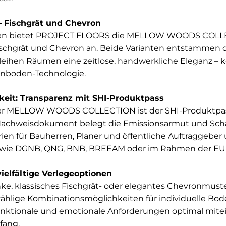
 – Fischgrät und Chevron
ken bietet PROJECT FLOORS die MELLOW WOODS COLLE
ischgrät und Chevron an. Beide Varianten entstammen d
leihen Räumen eine zeitlose, handwerkliche Eleganz – 
gnboden-Technologie.
keit: Transparenz mit SHI-Produktpass
der MELLOW WOODS COLLECTION ist der SHI-Produktpas
e Nachweisdokument belegt die Emissionsarmut und Schad
rien für Bauherren, Planer und öffentliche Auftraggeber 
n wie DGNB, QNG, BNB, BREEAM oder im Rahmen der EU
vielfältige Verlegeoptionen
anke, klassisches Fischgrät- oder elegantes Chevronm
hlige Kombinationsmöglichkeiten für individuelle Bod
 funktionale und emotionale Anforderungen optimal mit
fang.