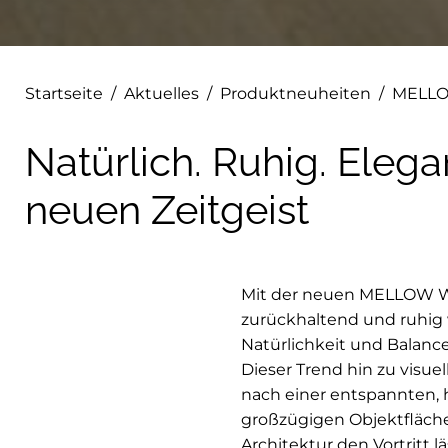
Startseite
/
Aktuelles
/
Produktneuheiten
/
MELLO
Natürlich. Ruhig. Eleg
neuen Zeitgeist
Mit der neuen MELLOW W
zurückhaltend und ruhig 
Natürlichkeit und Balance
Dieser Trend hin zu visu
nach einer entspannten,
großzügigen Objektfläch
Architektur den Vortritt lä