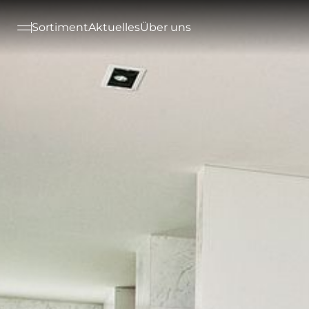
--

Sortiment
Aktuelles
Über uns