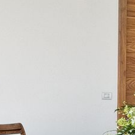
---
---