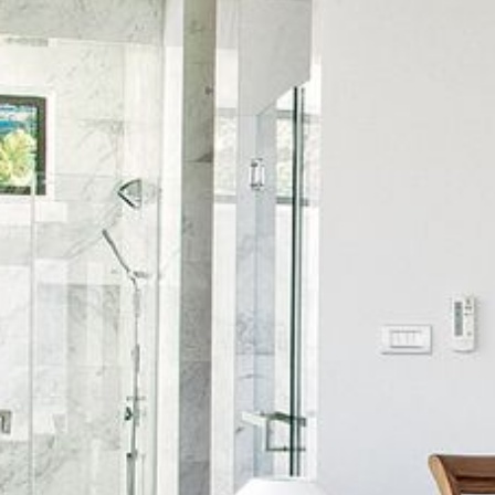
--
--