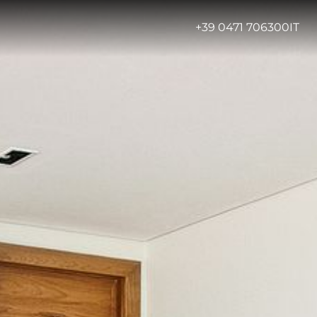
-
+39 0471 706300
IT