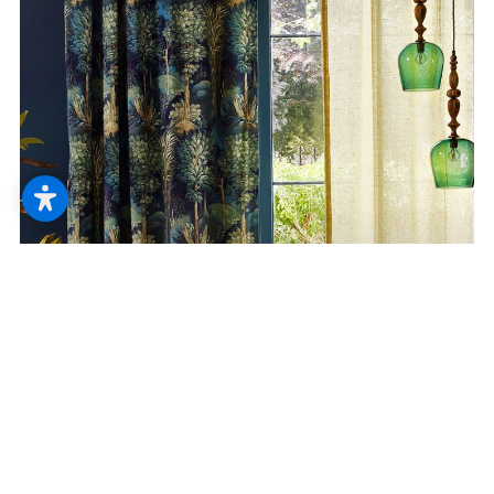
--
--
Stoff
Wir ziehen die richtigen Fäden, um Stoff
vor Ihre Fenster zu bringen. Ob als
Sichtschutz oder Dekoration – es gibt
traumhaft schöne Möglichkeiten.